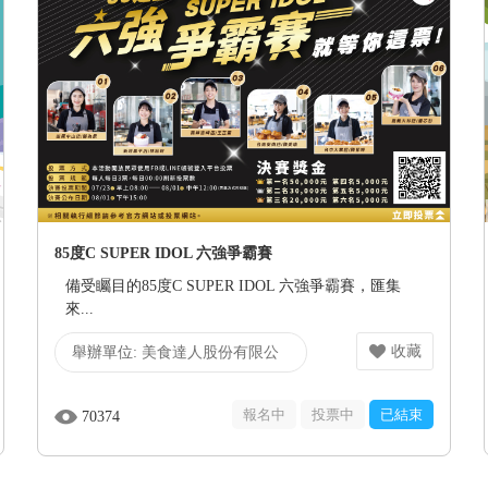
85度C SUPER IDOL 六強爭霸賽
備受矚目的85度C SUPER IDOL 六強爭霸賽，匯集
來...
收藏
舉辦單位:
美食達人股份有限公
司
報名中
投票中
已結束
70374