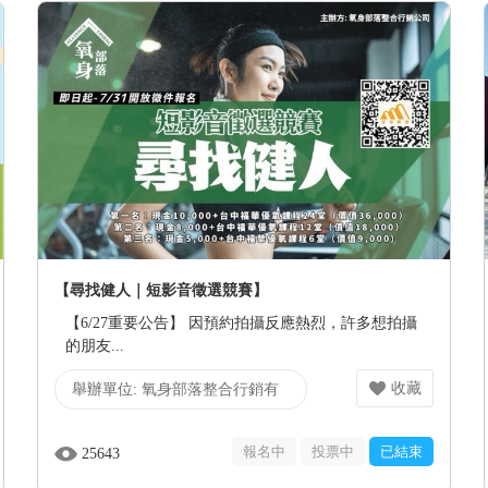
【尋找健人｜短影音徵選競賽】
【6/27重要公告】 因預約拍攝反應熱烈，許多想拍攝
的朋友...
收藏
舉辦單位:
氧身部落整合行銷有
限公司
報名中
投票中
已結束
25643