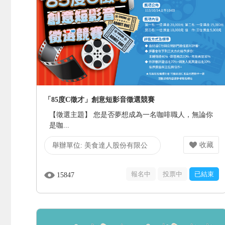
「85度C徵才」創意短影音徵選競賽
【徵選主題】 您是否夢想成為一名咖啡職人，無論你
是咖...
收藏
舉辦單位:
美食達人股份有限公
司
報名中
投票中
已結束
15847