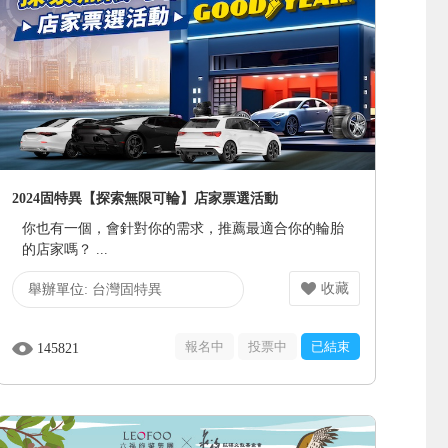
2024固特異【探索無限可輪】店家票選活動
你也有一個，會針對你的需求，推薦最適合你的輪胎
的店家嗎？ ...
收藏
舉辦單位:
台灣固特異
報名中
投票中
已結束
145821