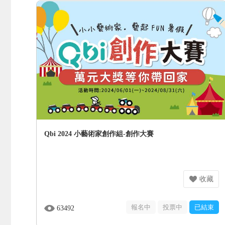
Qbi 2024 小藝術家創作組-創作大賽
收藏
報名中
投票中
已結束
63492