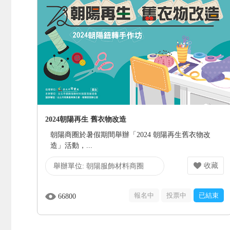
2024朝陽再生 舊衣物改造
朝陽商圈於暑假期間舉辦「2024 朝陽再生舊衣物改
造」活動，...
收藏
舉辦單位:
朝陽服飾材料商圈
報名中
投票中
已結束
66800