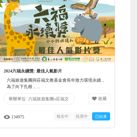
2024六福永續獎: 最佳人氣影片
六福旅遊集團與莊福文教基金會長年致力環境永續，
為了向下扎根，...
收藏
舉辦單位:
六福旅遊集團x莊福文
教基金會
報名中
投票中
已結束
134975