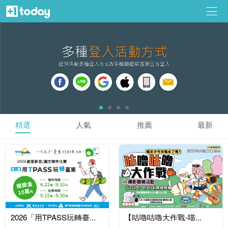
精選
人氣
推薦
最新
2026「用TPASS玩轉臺...
【咕嚕咕嚕大作戰-喵...