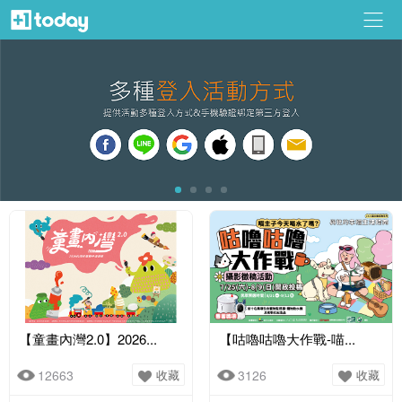
【童畫內灣2.0】2026...
【咕嚕咕嚕大作戰-喵...
12663
收藏
3126
收藏