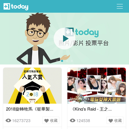
2018旋轉牧馬《挺畢製...
《King's Raid - 王之...
16273723
收藏
124538
收藏