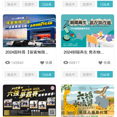
報名中
投票中
已結束
報名中
投票中
已結束
2024固特異【探索無限...
2024朝陽再生 舊衣物...
145840
收藏
66817
收藏
報名中
投票中
已結束
報名中
投票中
已結束