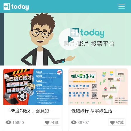
「85度C徵才」創意短...
低碳綠行-淨零綠生活...
15850
收藏
38707
收藏